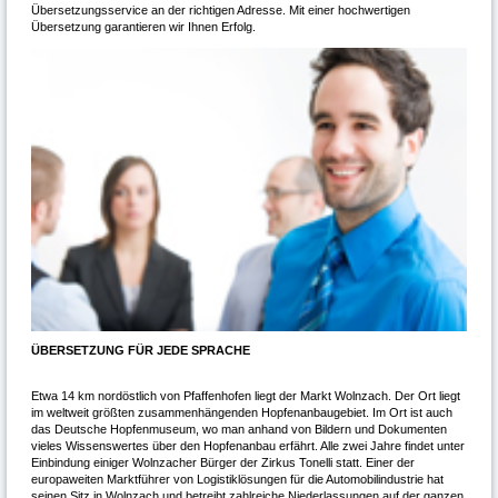
Übersetzungsservice an der richtigen Adresse. Mit einer hochwertigen
Übersetzung garantieren wir Ihnen Erfolg.
ÜBERSETZUNG FÜR JEDE SPRACHE
Etwa 14 km nordöstlich von Pfaffenhofen liegt der Markt Wolnzach. Der Ort liegt
im weltweit größten zusammenhängenden Hopfenanbaugebiet. Im Ort ist auch
das Deutsche Hopfenmuseum, wo man anhand von Bildern und Dokumenten
vieles Wissenswertes über den Hopfenanbau erfährt. Alle zwei Jahre findet unter
Einbindung einiger Wolnzacher Bürger der Zirkus Tonelli statt. Einer der
europaweiten Marktführer von Logistiklösungen für die Automobilindustrie hat
seinen Sitz in Wolnzach und betreibt zahlreiche Niederlassungen auf der ganzen