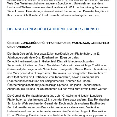
Welt. Des Weiteren sind unter anderem Speditionen, Unternehmen aus dem
Hoch- und Tiefbau, sowie aus dem Handwerk in Wolnzach ansässig. Vertrauen
Sie auf unser Übersetzungsbüro und seine Übersetzer und Dolmetscher, die mit
Ihnen einen Schritt in die Zukunft zu mehr Internationalität gehen werden.
ÜBERSETZUNGSBÜRO & DOLMETSCHER - DIENSTE
ÜBERSETZUNGSBÜRO FÜR PFAFFENHOFEN, WOLNZACH, GEISENFELD
UND ROHRBACH
Die Stadt Geisenfeld liegt etwa 21 km nordöstlich von Pfaffenhofen. Im 11.
Jahrhundert gründete Graf Eberhard von Ebersberg das
Benediktinerinnenkloster in Geisenfeld. Dies zählt heute noch zu den
Sehenswürdigkeiten der Stadt. Alle sieben Jahre wird eine wichtige Tradition in
Geisenfeld, der sogenannte Schäfflertanz aufgeführt. Dieser Brauch breitete sich
von München in den altbayerischen Raum aus. Zu den größten Unternehmen
der Stadt zählen ein Großhandel von Tabakwaren, sowie Firmen aus der
Laserschneidtechnik und der Anlagentechnik. Nehmen Sie unsere
Übersetzungsdienste für jede beliebige Sprache und jeden Fachbereich in
Anspruch, die Sie und Ihr Unternehmen auf den Weg zum Erfolg führen werden.
Die Gemeinde Rohrbach besteht aus zehn Ortsteilen und liegt im Landkreis
Pfaffenhofen an der Ilm etwa 12 km von der Kreisstadt entfernt. Das Rohrbacher
Schloss ist Wahrzeichen der Gemeinde. Doch auch die moderne Basilika des
Architekten Alexander von Branca ist besonders sehenswert. Ansässige
Unternehmen kommen unter anderem aus den Bereichen Logistik, Produktion,
IT und Werbung. Darüber hinaus ist Rohrbach Niederlassung eines japanischen