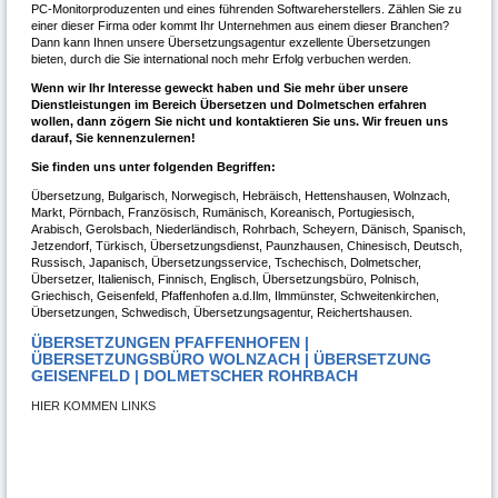
PC-Monitorproduzenten und eines führenden Softwareherstellers. Zählen Sie zu
einer dieser Firma oder kommt Ihr Unternehmen aus einem dieser Branchen?
Dann kann Ihnen unsere Übersetzungsagentur exzellente Übersetzungen
bieten, durch die Sie international noch mehr Erfolg verbuchen werden.
Wenn wir Ihr Interesse geweckt haben und Sie mehr über unsere
Dienstleistungen im Bereich Übersetzen und Dolmetschen erfahren
wollen, dann zögern Sie nicht und kontaktieren Sie uns. Wir freuen uns
darauf, Sie kennenzulernen!
Sie finden uns unter folgenden Begriffen:
Übersetzung, Bulgarisch, Norwegisch, Hebräisch, Hettenshausen, Wolnzach,
Markt, Pörnbach, Französisch, Rumänisch, Koreanisch, Portugiesisch,
Arabisch, Gerolsbach, Niederländisch, Rohrbach, Scheyern, Dänisch, Spanisch,
Jetzendorf, Türkisch, Übersetzungsdienst, Paunzhausen, Chinesisch, Deutsch,
Russisch, Japanisch, Übersetzungsservice, Tschechisch, Dolmetscher,
Übersetzer, Italienisch, Finnisch, Englisch, Übersetzungsbüro, Polnisch,
Griechisch, Geisenfeld, Pfaffenhofen a.d.Ilm, Ilmmünster, Schweitenkirchen,
Übersetzungen, Schwedisch, Übersetzungsagentur, Reichertshausen.
ÜBERSETZUNGEN PFAFFENHOFEN |
ÜBERSETZUNGSBÜRO WOLNZACH | ÜBERSETZUNG
GEISENFELD | DOLMETSCHER ROHRBACH
HIER KOMMEN LINKS