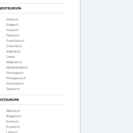
WESTEUROPA
Dänisch
Englisch
Finnisch
Flämisch
Französisch
Griechisch
Italienisch
Latein
Maltesisch
Niederländisch
Norwegisch
Portugiesisch
Schwedisch
Spanisch
OSTEUROPA
Albanisch
Bulgarisch
Estnisch
Kroatisch
Lettisch