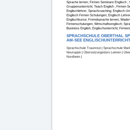
Sprache lernen; Firmen Seminare Englisch ; S
Gruppenunterricht; Teach English ; Firmen 
Englischlehrer; Sprachcoaching; Englisch Unt
Englisch Firmen Schulungen; Englisch Lehrer
Englischkurse; Fremdsprache lernen; Wadern
Firmenschulungen; Wirtschaftsenglisch; Spra
Business English; Englischunterricht; Firmen
SPRACHSCHULE OBERTHAL SP
AM-SEE ENGLISCHUNTERRICH
Sprachschule Traunreut
|
Sprachschule Mar
Neuruppin
|
Übersetzungsbüro Leimen
|
Über
Nordheim
|