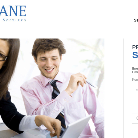
S
P
Ihr
Ema
Kon