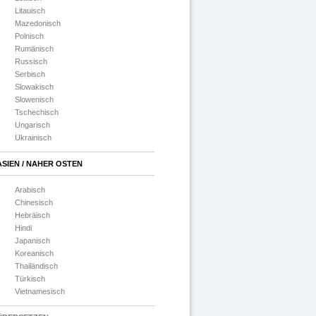
Litauisch
Mazedonisch
Polnisch
Rumänisch
Russisch
Serbisch
Slowakisch
Slowenisch
Tschechisch
Ungarisch
Ukrainisch
ASIEN / NAHER OSTEN
Arabisch
Chinesisch
Hebräisch
Hindi
Japanisch
Koreanisch
Thailändisch
Türkisch
Vietnamesisch