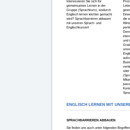
Interessieren Sie sich für
Proz
gemeinsames Lernen in der
Lebe
Gruppe (Sprachkurs), wodurch
gewo
Englisch lernen leichter gemacht
Einw
wird? Sprachbarrieren abbauen
die w
mit unseren Sprach- und
Wirts
Englischkursen!
perf
Denn
inte
und i
Grad
unse
Engl
aufz
Busi
vert
oder
(Spr
Mita
pass
Kont
Spra
ENGLISCH LERNEN MIT UNSE
SPRACHBARRIEREN ABBAUEN
Sie finden uns auch unter folgenden Begriffen