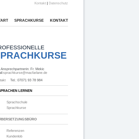
Kontakt
|
Datenschutz
TART
SPRACHKURSE
KONTAKT
ROFESSIONELLE
SPRACHKURSE
e Ansprechpartnerin: Fr. Mekic
il:
sprachkurse@macfarlane.de
takt
Tel.: 07071 93 78 984
SPRACHEN LERNEN
Sprachschule
Sprachkurse
ÜBERSETZUNGSBÜRO
Referenzen
Kundenlob