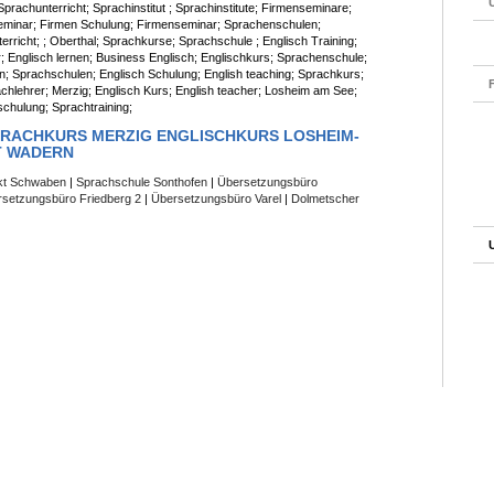
prachunterricht; Sprachinstitut ; Sprachinstitute; Firmenseminare;
Seminar; Firmen Schulung; Firmenseminar; Sprachenschulen;
erricht; ; Oberthal; Sprachkurse; Sprachschule ; Englisch Training;
; Englisch lernen; Business Englisch; Englischkurs; Sprachenschule;
; Sprachschulen; Englisch Schulung; English teaching; Sprachkurs;
chlehrer; Merzig; Englisch Kurs; English teacher; Losheim am See;
schulung; Sprachtraining;
RACHKURS MERZIG ENGLISCHKURS LOSHEIM-
T WADERN
kt Schwaben
|
Sprachschule Sonthofen
|
Übersetzungsbüro
setzungsbüro Friedberg 2
|
Übersetzungsbüro Varel
|
Dolmetscher