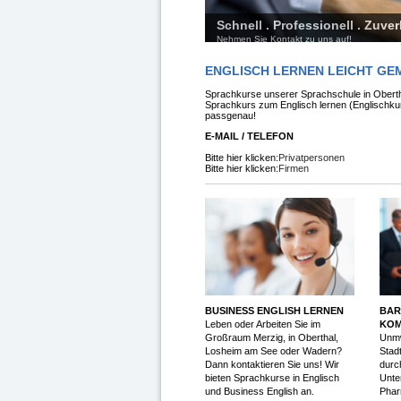
Schnell . Professionell . Zuver
Nehmen Sie Kontakt zu uns auf!
ENGLISCH LERNEN LEICHT G
Sprachkurse unserer Sprachschule in Oberth
Sprachkurs zum Englisch lernen (Englischk
passgenau!
E-MAIL / TELEFON
Bitte hier klicken:
Privatpersonen
Bitte hier klicken:
Firmen
BUSINESS ENGLISH LERNEN
BAR
Leben oder Arbeiten Sie im
KOM
Großraum Merzig, in Oberthal,
Unmw
Losheim am See oder Wadern?
Stadt
Dann kontaktieren Sie uns! Wir
durc
bieten Sprachkurse in Englisch
Unte
und Business English an.
Phar