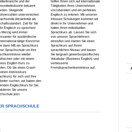
ellanbranche und der
helfen Ihnen sich auf internationale
nsmittelindustrie bekannt
Tätigkeiten Ihres Unternehmen
rden. Steigende
vorzubereiten und ein perfektes
ohnerzahlen unterstreichen
Englisch zu erlenen. Mit unseren
achsende Attraktivität als
Inhouse-Schulungen kommen wir
chaftsstandort. Zeit für Sie
direkt in Ihr Unternehmen und
ekt Englisch zu sprechen!
halten Ihren individuellen
 Merzig wird immer
Sprachkurs ab. Lassen Sie sich
ressanter für ausländische
von unserer Sprachlehrern
nternational tätige Konzerne.
einstufen und starten Sie einen
e dann hilft ein Sprachkurs
Sprachkurs auf Ihrem
rer Sprachschule um ihre
sprachlichen Niveau und bauen
ischkenntnisse wieder
Sie langsam gewerbsspezifisches
ufrischen oder mit einem
Vokabular (Business English) und
ness English Kurs zu
verbesserte
iefen. Ob Sie einen Crash-
Fremdsprachenkenntnisse auf.
 einen Intensivkurs
achkurs) für sich und Ihre
rbeiter suchen, wir haben den
enden Englischkurs für Sie.
aktieren Sie unsere
chschule jetzt.
RER SPRACHSCHULE
: