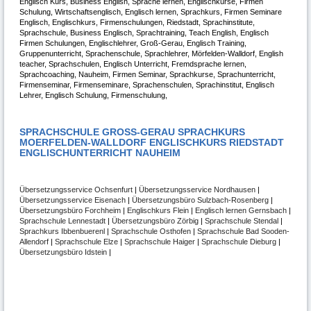
Englisch Kurs, Business English, Sprache lernen, Englischkurse, Firmen
Schulung, Wirtschaftsenglisch, Englisch lernen, Sprachkurs, Firmen Seminare
Englisch, Englischkurs, Firmenschulungen, Riedstadt, Sprachinstitute,
Sprachschule, Business Englisch, Sprachtraining, Teach English, Englisch
Firmen Schulungen, Englischlehrer, Groß-Gerau, Englisch Training,
Gruppenunterricht, Sprachenschule, Sprachlehrer, Mörfelden-Walldorf, English
teacher, Sprachschulen, Englisch Unterricht, Fremdsprache lernen,
Sprachcoaching, Nauheim, Firmen Seminar, Sprachkurse, Sprachunterricht,
Firmenseminar, Firmenseminare, Sprachenschulen, Sprachinstitut, Englisch
Lehrer, Englisch Schulung, Firmenschulung,
SPRACHSCHULE GROSS-GERAU SPRACHKURS
MOERFELDEN-WALLDORF ENGLISCHKURS RIEDSTADT
ENGLISCHUNTERRICHT NAUHEIM
Übersetzungsservice Ochsenfurt
|
Übersetzungsservice Nordhausen
|
Übersetzungsservice Eisenach
|
Übersetzungsbüro Sulzbach-Rosenberg
|
Übersetzungsbüro Forchheim
|
Englischkurs Flein
|
Englisch lernen Gernsbach
|
Sprachschule Lennestadt
|
Übersetzungsbüro Zörbig
|
Sprachschule Stendal
|
Sprachkurs Ibbenbuerenl
|
Sprachschule Osthofen
|
Sprachschule Bad Sooden-
Allendorf
|
Sprachschule Elze
|
Sprachschule Haiger
|
Sprachschule Dieburg
|
Übersetzungsbüro Idstein
|